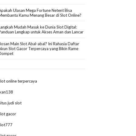
Apakah Ulasan Mega Fortune Netent Bisa
Membantu Kamu Menang Besar di Slot Online?
Langkah Mudah Masuk ke Dunia Slot Digital:
Panduan Lengkap untuk Akses Aman dan Lancar
Bosan Main Slot Abal-abal? Ini Rahasia Daftar
Akun Slot Gacor Terpercaya yang Bikin Rame
Dompet
slot online terpercaya
ikan138
situs judi slot
slot gacor
slot777
Slot gacor