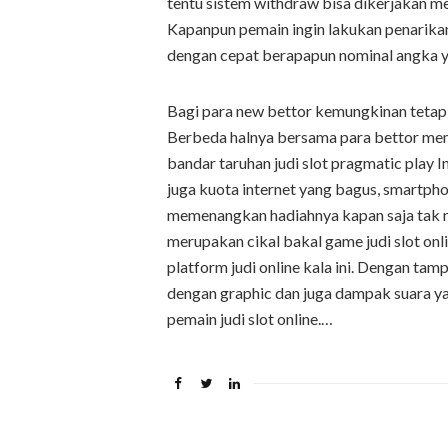
tentu sistem withdraw bisa dikerjakan mel
Kapanpun pemain ingin lakukan penarika
dengan cepat berapapun nominal angka ya
Bagi para new bettor kemungkinan tetap 
Berbeda halnya bersama para bettor me
bandar taruhan judi slot pragmatic play
juga kuota internet yang bagus, smartp
memenangkan hadiahnya kapan saja tak 
merupakan cikal bakal game judi slot onli
platform judi online kala ini. Dengan tamp
dengan graphic dan juga dampak suara yan
pemain judi slot online.…