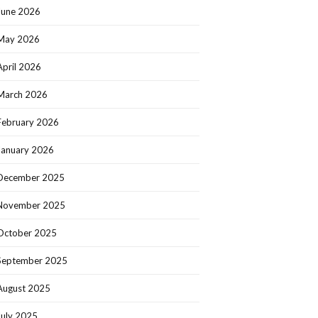
June 2026
May 2026
April 2026
March 2026
February 2026
January 2026
December 2025
November 2025
October 2025
September 2025
August 2025
July 2025