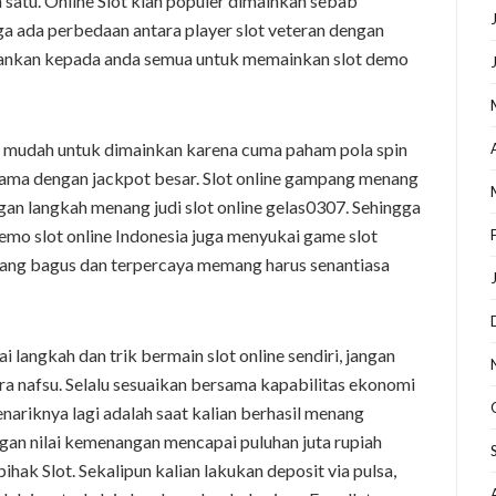
satu. Online Slot kian populer dimainkan sebab
a ada perbedaan antara player slot veteran dengan
sarankan kepada anda semua untuk memainkan slot demo
up mudah untuk dimainkan karena cuma paham pola spin
ma dengan jackpot besar. Slot online gampang menang
an langkah menang judi slot online gelas0307. Sehingga
o slot online Indonesia juga menyukai game slot
o yang bagus dan terpercaya memang harus senantiasa
 langkah dan trik bermain slot online sendiri, jangan
a nafsu. Selalu sesuaikan bersama kapabilitas ekonomi
nariknya lagi adalah saat kalian berhasil menang
engan nilai kemenangan mencapai puluhan juta rupiah
hak Slot. Sekalipun kalian lakukan deposit via pulsa,