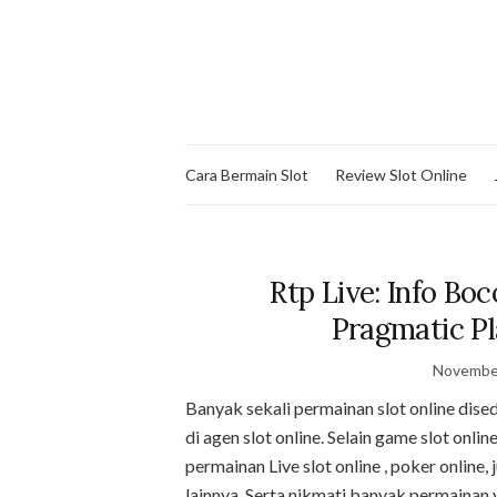
Cara Bermain Slot
Review Slot Online
Rtp Live: Info Bo
Pragmatic Pl
November
Banyak sekali permainan slot online dised
di agen slot online. Selain game slot onl
permainan Live slot online , poker online
lainnya. Serta nikmati banyak permainan 