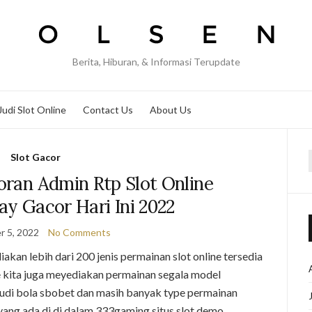
Berita, Hiburan, & Informasi Terupdate
Judi Slot Online
Contact Us
About Us
Slot Gacor
f
coran Admin Rtp Slot Online
ay Gacor Hari Ini 2022
 5, 2022
No Comments
iakan lebih dari 200 jenis permainan slot online tersedia
ine kita juga meyediakan permainan segala model
, judi bola sbobet dan masih banyak type permainan
yang ada di di dalam 333gaming situs slot demo