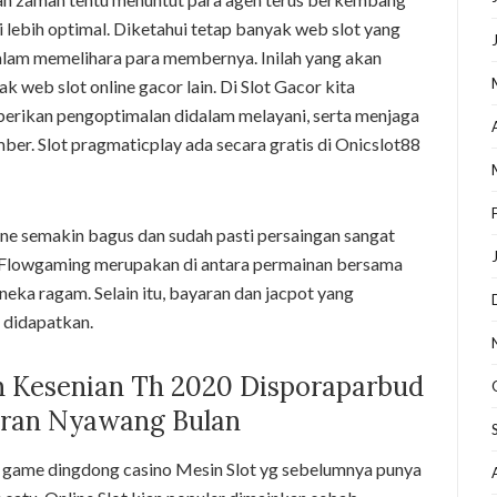
 lebih optimal. Diketahui tetap banyak web slot yang
lam memelihara para membernya. Inilah yang akan
eb slot online gacor lain. Di Slot Gacor kita
 berikan pengoptimalan didalam melayani, serta menjaga
er. Slot pragmaticplay ada secara gratis di Onicslot88
ne semakin bagus dan sudah pasti persaingan sangat
u. Flowgaming merupakan di antara permainan bersama
eka ragam. Selain itu, bayaran dan jacpot yang
 didapatkan.
Kesenian Th 2020 Disporaparbud
aran Nyawang Bulan
ari game dingdong casino Mesin Slot yg sebelumnya punya