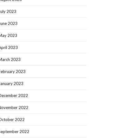
July 2023
June 2023
May 2023
April 2023
March 2023
February 2023
January 2023
December 2022
November 2022
October 2022
September 2022