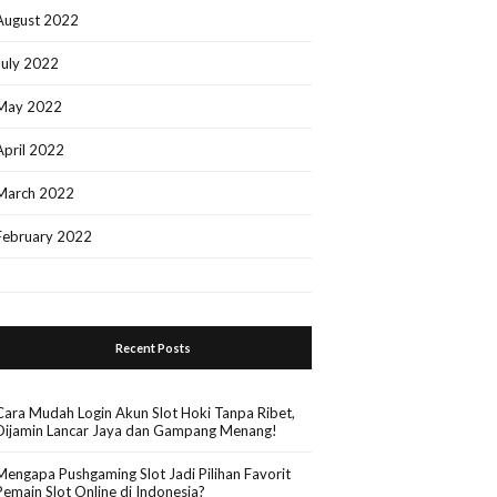
August 2022
July 2022
May 2022
April 2022
March 2022
February 2022
Recent Posts
Cara Mudah Login Akun Slot Hoki Tanpa Ribet,
Dijamin Lancar Jaya dan Gampang Menang!
Mengapa Pushgaming Slot Jadi Pilihan Favorit
Pemain Slot Online di Indonesia?