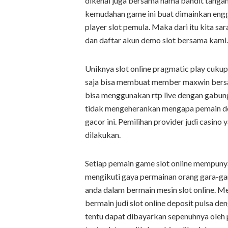
dikenal juga bersama nama bandit tangan 
kemudahan game ini buat dimainkan engg
player slot pemula. Maka dari itu kita 
dan daftar akun demo slot bersama kami.
Uniknya slot online pragmatic play cuk
saja bisa membuat member maxwin bersa
bisa menggunakan rtp live dengan gabung
tidak mengeherankan mengapa pemain dem
gacor ini. Pemilihan provider judi casin
dilakukan.
Setiap pemain game slot online mempunyai
mengikuti gaya permainan orang gara-gar
anda dalam bermain mesin slot online. Me
bermain judi slot online deposit pulsa d
tentu dapat dibayarkan sepenuhnya oleh pi