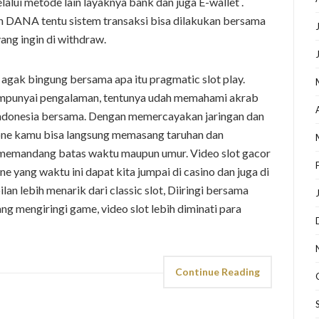
alui metode lain layaknya bank dan juga E-wallet .
n DANA tentu sistem transaksi bisa dilakukan bersama
ng ingin di withdraw.
agak bingung bersama apa itu pragmatic slot play.
mpunyai pengalaman, tentunya udah memahami akrab
 Indonesia bersama. Dengan memercayakan jaringan dan
hone kamu bisa langsung memasang taruhan dan
memandang batas waktu maupun umur. Video slot gacor
ne yang waktu ini dapat kita jumpai di casino dan juga di
ilan lebih menarik dari classic slot, Diiringi bersama
g mengiringi game, video slot lebih diminati para
Continue Reading