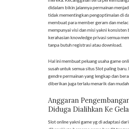
didalam bikin jalannya permainan menjadi
tidak mementingkan pengoptimalan di da
membuat para member geram dan melacak w
mempunyai visi dan misi yakni konsisten
kerahasian knowledge privasi semua memb
tanpa butuh registrasi atau download.
Hal ini membuat peluang usaha game onli
susah untuk semua situs Slot paling bar
gendre permainan yang lengkap dan beran
diberikan juga terlalu menarik dan mudah
Anggaran Pengembangan 
Diduga Dialihkan Ke Gel
Slot online yakni game yg di adaptasi d